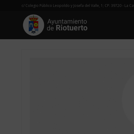
c/ Colegio Público Leopoldo y Josefa del Valle, 1; CP: 39720 - La C