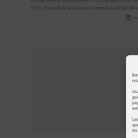
instalaciones y emplazamientos con amianto sitos en 
2.991,79 euros de la Dirección General de Medio Amb
en
Bie
res
Una
gua
pág
ext
Las
que
las