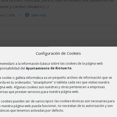
este término municipal, para lo cual ha recibido una subvención de
iente y Cambio Climático […]
ero 7, 2026
/
Saber más
Configuración de Cookies
nvenida/o a la información básica sobre las cookies de la página web
ponsabilidad del
Ayuntamiento de Riotuerto
.
 cookie o galleta informática es un pequeño archivo de información que se
rda en tu ordenador, “smartphone” o tableta cada vez que visitas nuestra
ina web. Algunas cookies son nuestras y otras pertenecen a empresas
ernas que prestan servicios para nuestra página web.
 cookies pueden ser de varios tipos: las cookies técnicas son necesarias para
 nuestra página web pueda funcionar, no necesitan de tu autorización y son
 únicas que tenemos activadas por defecto.