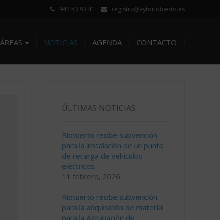
942 53 93 41
registro@aytoriotuerto.es
ÁREAS
NOTICIAS
AGENDA
CONTACTO
ÚLTIMAS NOTICIAS
Riotuerto recibe subvención
para la instalación de un punto
de recarga de vehículos
eléctricos
11 febrero, 2026
Riotuerto recibe subvención
para la adquisición de material
para la Agrupación de