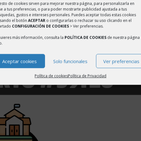
resto de cookies sirven para mejorar nuestra página, para personalizarla en
TASA RESIDUOS RIOTUERTO
e a tus preferencias, o para poder mostrarte publicidad ajustada a tus
quedas, gustos e intereses personales. Puedes aceptar todas estas cookies
lsando el botón
ACEPTAR
o configurarlas o rechazar su uso clicando en el
a de residuos municipal al año. Ten en cuenta que es solo una estima
artado
CONFIGURACIÓN DE COOKIES
> Ver preferencias.
quieres más información o detalles puedes consultar directamente en 
quieres más información, consulta la
POLÍTICA DE COOKIES
de nuestra página
b.
mbre 23, 2025
/
Saber más
Aceptar cookies
Solo funcionales
Ver preferencias
Política de cookies
Política de Privacidad