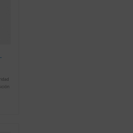
L
ridad
ición