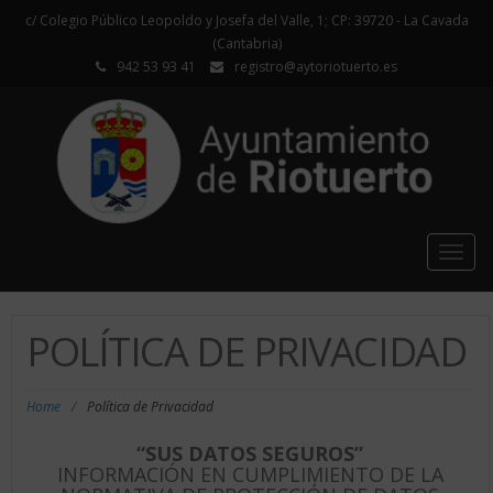
c/ Colegio Público Leopoldo y Josefa del Valle, 1; CP: 39720 - La Cavada
(Cantabria)
942 53 93 41
registro@aytoriotuerto.es
Togg
navig
POLÍTICA DE PRIVACIDAD
Home
/
Política de Privacidad
“SUS DATOS SEGUROS”
INFORMACIÓN EN CUMPLIMIENTO DE LA