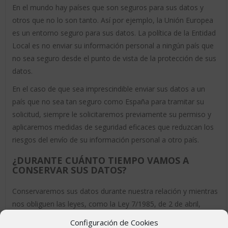
En el mundo hay países que son seguros para sus datos y
otros que no lo son tanto. Así por ejemplo, la Unión Europea
es un entorno seguro para sus datos. La política de la Entidad
Local es no enviar su información personal a ningún país que
no sea seguro desde el punto de vista de la protección de sus
datos.
En el caso de que sea imprescindible enviar sus datos a un
país que no sea tan seguro como España para tramitar su
solicitud, siempre le solicitaremos previamente su permiso y
aplicaremos medidas de seguridad eficaces que reduzcan los
riesgos del envío de su información personal a otro país.
¿DURANTE CUÁNTO TIEMPO VAMOS A
CONSERVAR SUS DATOS?
Conservaremos sus datos durante nuestra relación y mientras
nos obliguen las leyes, como la Ley 7/1985, de 2 de abril,
reguladora de las Bases del Régimen Local. Una vez
Configuración de Cookies