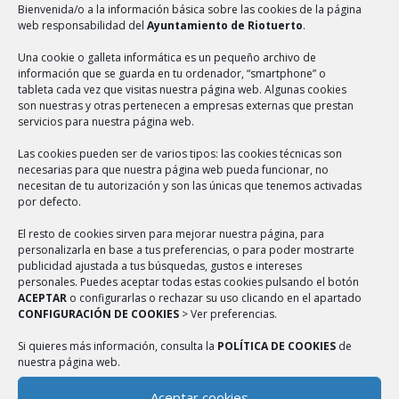
finalizados los plazos legales aplicables, procederemos a
Bienvenida/o a la información básica sobre las cookies de la página
eliminarlos de forma segura y respetuosa con el medio
web responsabilidad del
Ayuntamiento de Riotuerto
.
ambiente.
Una cookie o galleta informática es un pequeño archivo de
información que se guarda en tu ordenador, “smartphone” o
¿CUÁLES SON SUS DERECHOS DE
tableta cada vez que visitas nuestra página web. Algunas cookies
PROTECCIÓN DE DATOS?
son nuestras y otras pertenecen a empresas externas que prestan
servicios para nuestra página web.
En cualquier momento puede dirigirse a nosotros para saber
Las cookies pueden ser de varios tipos: las cookies técnicas son
qué información tenemos sobre usted, rectificarla si fuese
necesarias para que nuestra página web pueda funcionar, no
incorrecta y eliminarla una vez finalizada nuestra relación, en
necesitan de tu autorización y son las únicas que tenemos activadas
por defecto.
el caso de que ello sea legalmente posible.
El resto de cookies sirven para mejorar nuestra página, para
También tiene derecho a solicitar el traspaso de su
personalizarla en base a tus preferencias, o para poder mostrarte
información a otra entidad. Este derecho se llama
publicidad ajustada a tus búsquedas, gustos e intereses
“portabilidad” y puede ser útil en determinadas situaciones.
personales. Puedes aceptar todas estas cookies pulsando el botón
ACEPTAR
o configurarlas o rechazar su uso clicando en el apartado
Igualmente, puede solicitar la limitación del tratamiento de sus
CONFIGURACIÓN DE COOKIES
> Ver preferencias.
datos personales.
Si quieres más información, consulta la
POLÍTICA DE COOKIES
de
Para solicitar alguno de estos derechos, deberá realizar una
nuestra página web.
solicitud escrita a nuestra dirección, junto con una fotocopia
Aceptar cookies